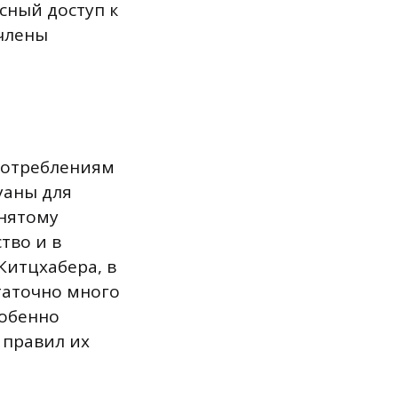
сный доступ к
 члены
потреблениям
уаны для
инятому
тво и в
Китцхабера, в
таточно много
собенно
 правил их