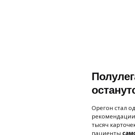
Полулег
останут
Орегон стал о
рекомендации
тысяч карточе
пациенты
сам