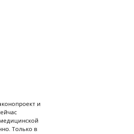
аконопроект и
сейчас
 медицинской
но. Только в