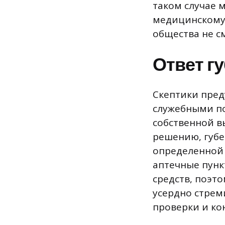
таком случае 
медицинскому 
общества не см
Ответ г
Скептики пред
служебными по
собственной в
решению, губе
определенной 
аптечные пунк
средств, поэт
усердно стрем
проверки и ко