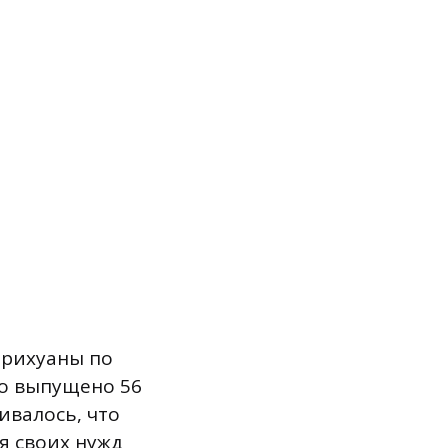
арихуаны по
о выпущено 56
ивалось, что
я своих нужд