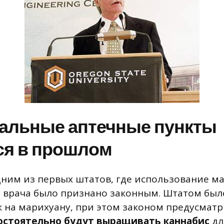
альные аптечные пункты
ся в прошлом
дним из первых штатов, где использование м
 врача было признано законным. Штатом был
к на марихуану, при этом законом предусматр
остоятельно будут выращивать каннабис
дл