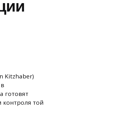
ции
 Kitzhaber)
 в
а готовят
и контроля той