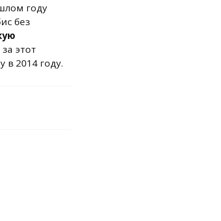
шлом году
ис без
кую
 за этот
 в 2014 году.