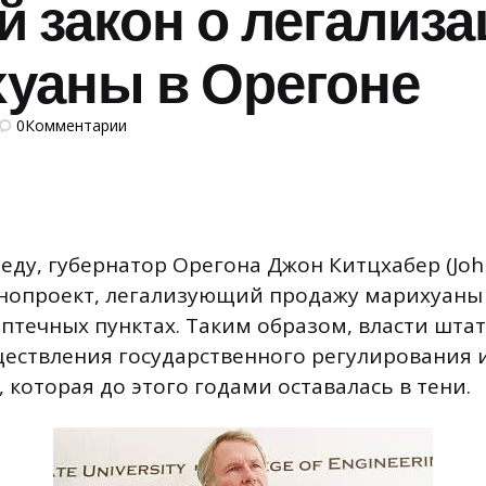
 закон о легализа
уаны в Орегоне
0
Комментарии
среду, губернатор Орегона Джон Китцхабер (John
нопроект, легализующий продажу марихуаны
птечных пунктах. Таким образом, власти штат
ществления государственного регулирования 
 которая до этого годами оставалась в тени.