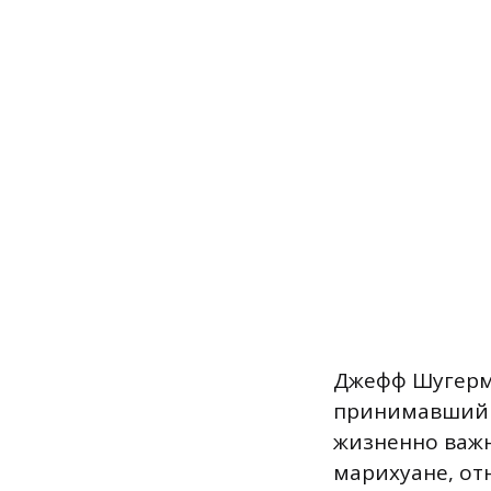
Джефф Шугерма
принимавший у
жизненно важн
марихуане, от