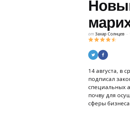
Новый
марих
Posted
от
Захар Солнцев
by
14 августа, в 
подписал зако
специальных а
почву для осу
сферы бизнеса,