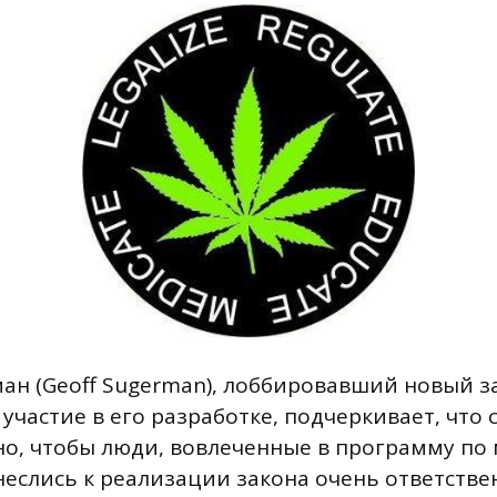
н (Geoff Sugerman), лоббировавший новый з
частие в его разработке, подчеркивает, что 
о, чтобы люди, вовлеченные в программу по
неслись к реализации закона очень ответствен