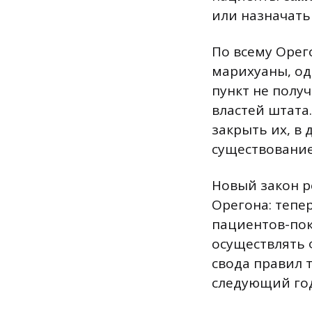
или назначать 
По всему Орег
марихуаны, од
пункт не полу
властей штата
закрыть их, в 
существование
Новый закон р
Орегона: тепе
пациентов-пок
осуществлять 
свода правил 
следующий год