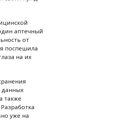
дицинской
один аптечный
ьность от
ия поспешила
глаза на их
хранения
х данных
а также
 Разработка
но уже на