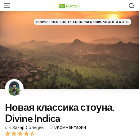
S
Menu
Категории
Posted
ПОПУЛЯРНЫЕ СОРТА КОНОПЛИ С ОПИСАНИЕМ И ФОТО
in
Новая классика стоуна.
Divine Indica
Posted
0
Комментарии
от
Захар Солнцев
by