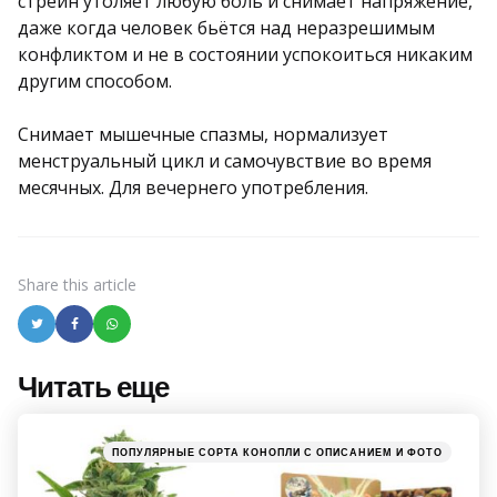
стрейн утоляет любую боль и снимает напряжение,
даже когда человек бьётся над неразрешимым
конфликтом и не в состоянии успокоиться никаким
другим способом.
Снимает мышечные спазмы, нормализует
менструальный цикл и самочувствие во время
месячных. Для вечернего употребления.
Share
this article
Читать еще
Post
navigation
Posted
ПОПУЛЯРНЫЕ СОРТА КОНОПЛИ С ОПИСАНИЕМ И ФОТО
in