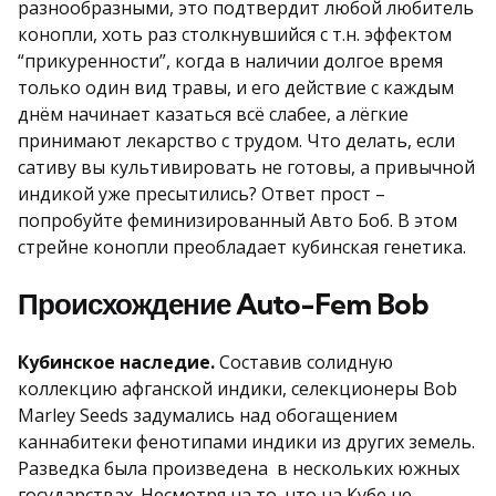
разнообразными, это подтвердит любой любитель
конопли, хоть раз столкнувшийся с т.н. эффектом
“прикуренности”, когда в наличии долгое время
только один вид травы, и его действие с каждым
днём начинает казаться всё слабее, а лёгкие
принимают лекарство с трудом. Что делать, если
сативу вы культивировать не готовы, а привычной
индикой уже пресытились? Ответ прост –
попробуйте феминизированный Авто Боб. В этом
стрейне конопли преобладает кубинская генетика.
Происхождение Auto-Fem Bob
Кубинское наследие.
Составив солидную
коллекцию афганской индики, селекционеры Bob
Marley Seeds задумались над обогащением
каннабитеки фенотипами индики из других земель.
Разведка была произведена в нескольких южных
государствах. Несмотря на то, что на Кубе не