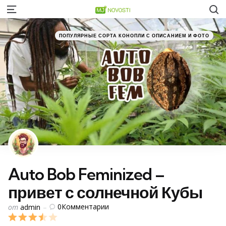
S
Menu
Категории
Posted
ПОПУЛЯРНЫЕ СОРТА КОНОПЛИ С ОПИСАНИЕМ И ФОТО
in
Auto Bob Feminized –
привет с солнечной Кубы
Posted
0
Комментарии
от
admin
by