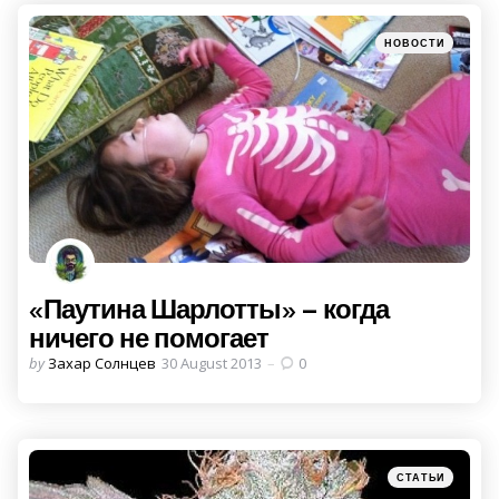
Categories
Posted
НОВОСТИ
in
«Паутина Шарлотты» – когда
ничего не помогает
Posted
by
Захар Солнцев
30 August 2013
0
by
Categories
Posted
СТАТЬИ
in