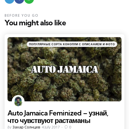
BEFORE YOU GO
You might also like
Categories
Posted
ПОПУЛЯРНЫЕ СОРТА КОНОПЛИ С ОПИСАНИЕМ И ФОТО
in
Auto Jamaica Feminized – узнай,
что чувствуют растаманы
Posted
by
Захар Солнцев
4 July 2017
0