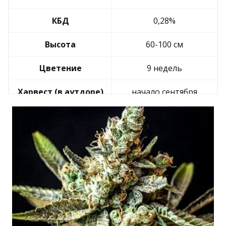
КБД
0,28%
Высота
60-100 см
Цветение
9 недель
Харвест (в аутдоре)
начало сентября
Урожай
200-400 г/м2