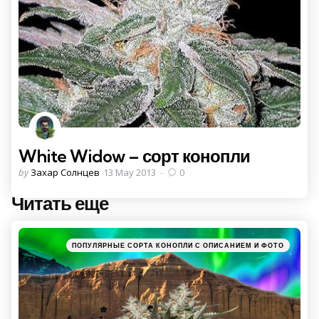
White Widow – сорт конопли
Posted
by
Захар Солнцев
13 May 2013
0
by
Читать еще
Post
navigation
Posted
ПОПУЛЯРНЫЕ СОРТА КОНОПЛИ С ОПИСАНИЕМ И ФОТО
in