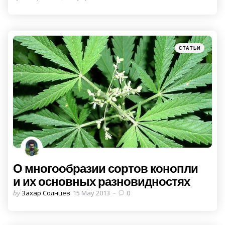
by
Categories
Posted
СТАТЬИ
in
О многообразии сортов конопли
и их основных разновидностях
Posted
by
Захар Солнцев
15 May 2013
0
by