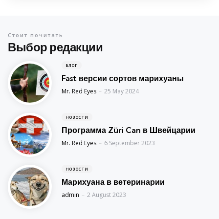
Стоит почитать
Выбор редакции
БЛОГ
Fast версии сортов марихуаны
Posted
Mr. Red Eyes
25 May 2024
НОВОСТИ
Программа Züri Can в Швейцарии
Posted
Mr. Red Eyes
6 September 2023
НОВОСТИ
Марихуана в ветеринарии
Posted
admin
2 August 2023