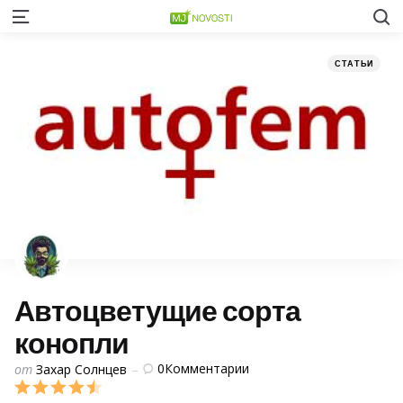
S
Menu
Категории
Posted
СТАТЬИ
in
Автоцветущие сорта
конопли
Posted
0
Комментарии
от
Захар Солнцев
by