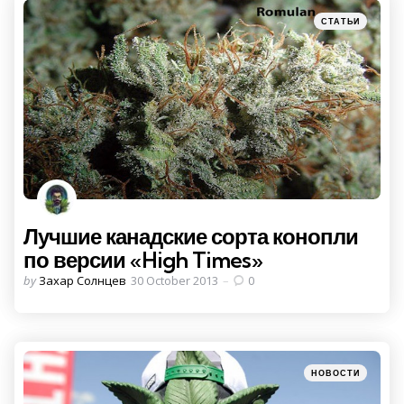
Categories
Posted
СТАТЬИ
in
Лучшие канадские сорта конопли
по версии «High Times»
Posted
by
Захар Солнцев
30 October 2013
0
by
Categories
Posted
НОВОСТИ
in