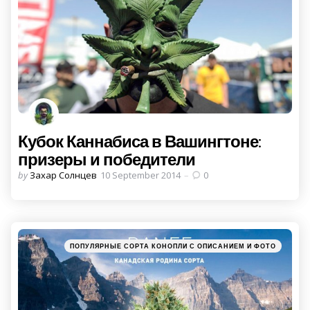
Кубок Каннабиса в Вашингтоне:
призеры и победители
Posted
by
Захар Солнцев
10 September 2014
0
by
Categories
Posted
ПОПУЛЯРНЫЕ СОРТА КОНОПЛИ С ОПИСАНИЕМ И ФОТО
in