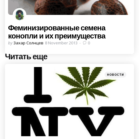
Феминизированные семена
конопли и их преимущества
Posted
by
Захар Солнцев
8 November 2013
0
by
Читать еще
Post
navigation
Posted
НОВОСТИ
in