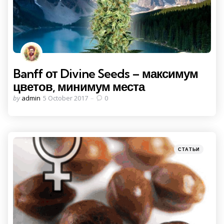
Banff от Divine Seeds – максимум
цветов, минимум места
Posted
by
admin
5 October 2017
0
by
Categories
Posted
СТАТЬИ
in