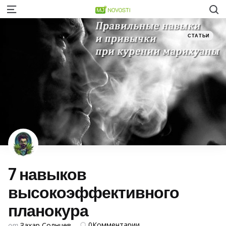
S
Menu
Категории
Posted
СТАТЬИ
in
7 навыков
высокоэффективного
планокура
Posted
0
Комментарии
от
Захар Солнцев