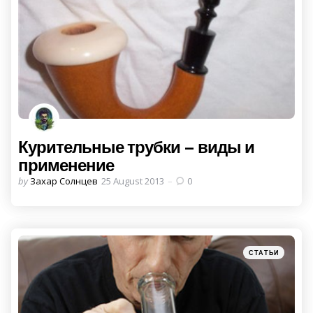
Курительные трубки – виды и
применение
Posted
by
Захар Солнцев
25 August 2013
0
by
Categories
Posted
СТАТЬИ
in