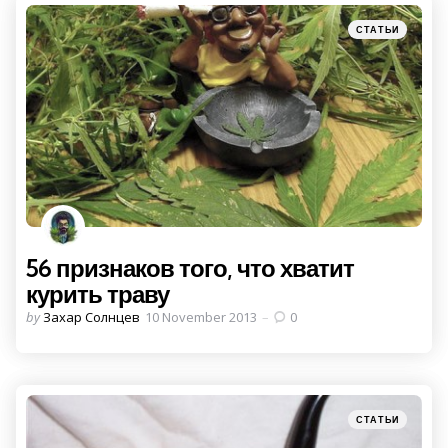
Categories
Posted
СТАТЬИ
in
56 признаков того, что хватит
курить траву
Posted
by
Захар Солнцев
10 November 2013
0
by
Categories
Posted
СТАТЬИ
in