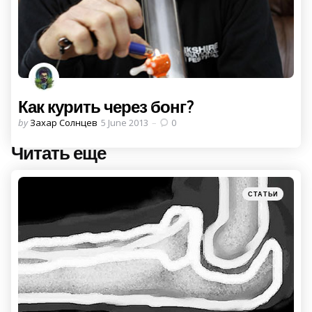
Как курить через бонг?
Posted
by
Захар Солнцев
5 June 2013
0
by
Читать еще
Post
navigation
Posted
СТАТЬИ
in