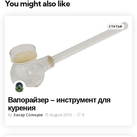
You might also like
Categories
Posted
СТАТЬИ
in
Вапорайзер – инструмент для
курения
Posted
by
Захар Солнцев
15 August 2013
0
by