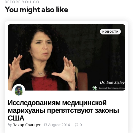
BEFORE YOU GO
You might also like
Categories
Posted
НОВОСТИ
in
Исследованиям медицинской
марихуаны препятствуют законы
США
Posted
by
Захар Солнцев
13 August 2014
0
by