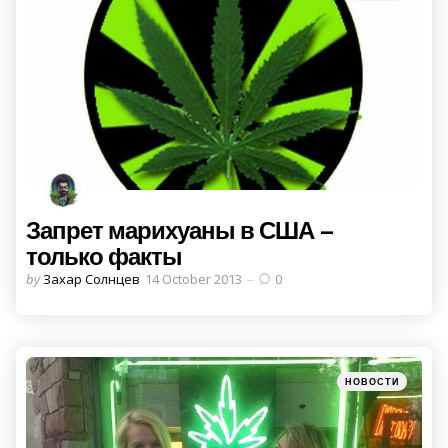
in
Запрет марихуаны в США –
только факты
Posted
by
Захар Солнцев
14 October 2013
0
by
Categories
Posted
НОВОСТИ
in