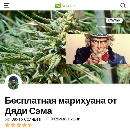
S
Menu
Категории
Posted
СТАТЬИ
in
Бесплатная марихуана от
Дяди Сэма
Posted
0
Комментарии
от
Захар Солнцев
by