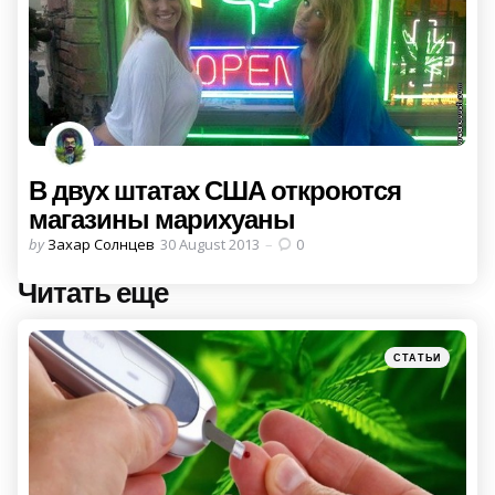
В двух штатах США откроются
магазины марихуаны
Posted
by
Захар Солнцев
30 August 2013
0
by
Читать еще
Post
navigation
Posted
СТАТЬИ
in