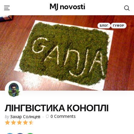
MJ novosti
S
Menu
Categories
Posted
БЛОГ
ГУМОР
in
ЛІНГВІСТИКА КОНОПЛІ
Posted
0
Comments
by
Захар Солнцев
by