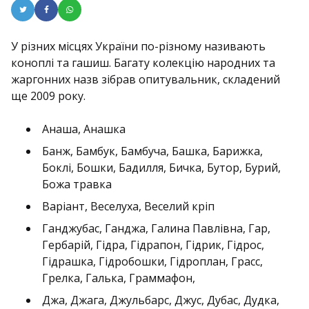
У різних місцях України по-різному називають
коноплі та гашиш. Багату колекцію народних та
жаргонних назв зібрав опитувальник, складений
ще 2009 року.
Анаша, Анашка
Банж, Бамбук, Бамбуча, Башка, Барижка,
Боклі, Бошки, Бадилля, Бичка, Бутор, Бурий,
Божа травка
Варіант, Веселуха, Веселий кріп
Ганджубас, Ганджа, Галина Павлівна, Гар,
Гербарій, Гідра, Гідрапон, Гідрик, Гідрос,
Гідрашка, Гідробошки, Гідроплан, Грасс,
Грелка, Галька, Граммафон,
Джа, Джага, Джульбарс, Джус, Дубас, Дудка,