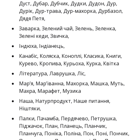
Дуст, Дубар, Дубчик, Дудки, Дудон, Дур,
Дурік, Дур-трава, Дур-махорка, Дурбазол,
Дядя Петя,
Заварка, Зелений чай, Зелень, Зеленка,
Зелені кеди, Звичка,
Індюха, Індіанець,
Канабіс, Коляска, Коноплі, Класика, Книги,
Курево, Кропива, Курьоха, Курка, Квітка
Література, Лаврушка, Ліс,
Мар’я, Мар’їванна, Махорка, Машка, Муть,
Махра, Марафет, Музика
Наша, Натурпродукт, Наше питання,
Ніштяки,
Палки, Пачамба, Пердячево, Петрушка,
Піджачок, План, Планець, Планчик,
Планчуга, Поніка, Поліна, Пон, Поні, Пончик,