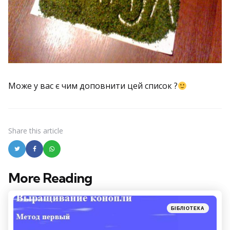
Може у вас є чим доповнити цей список ?
Share
this article
More Reading
Post
navigation
Posted
БІБЛІОТЕКА
in