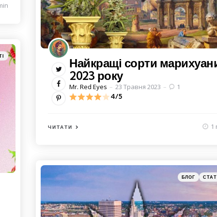
min
ries
ТІ
Найкращі сорти марихуан
2023 року
Posted
Mr. Red Eyes
23 Травня 2023
1
by
4/5
1 
ЧИТАТИ
Categories
Posted
БЛОГ
СТАТ
in