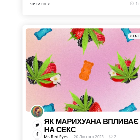
1 
ЧИТАТИ
Catego
Posted
СТАТ
in
ЯК МАРИХУАНА ВПЛИВАЄ
НА СЕКС
Posted
Mr. Red Eyes
20 Лютого 2023
2