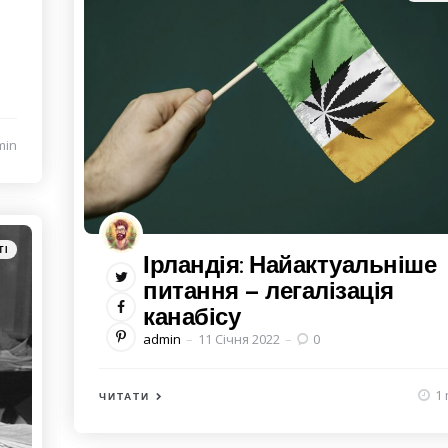
in
min
ТІ
Ірландія: Найактуальніше
питання – легалізація
канабісу
Posted
admin
11 Січня 2022
0
by
1 
ЧИТАТИ