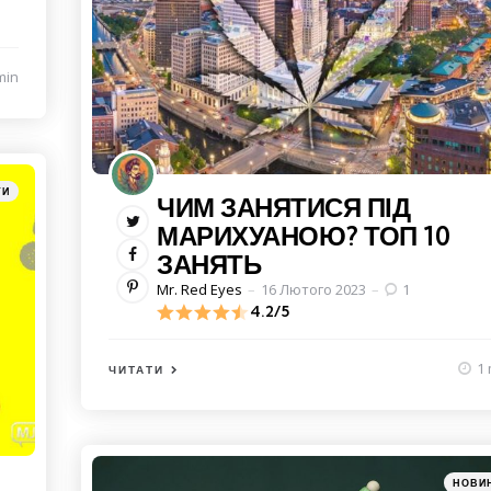
min
ТИ
ЧИМ ЗАНЯТИСЯ ПІД
МАРИХУАНОЮ? ТОП 10
ЗАНЯТЬ
Posted
Mr. Red Eyes
16 Лютого 2023
1
by
4.2/5
1 
ЧИТАТИ
Catego
Posted
НОВИ