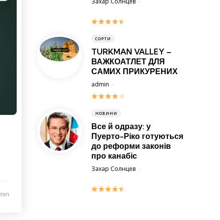
Posted
Захар Солнцев
14 Квітня 2014
СОРТИ
TURKMAN VALLEY –
ВАЖКОАТЛЕТ ДЛЯ
САМИХ ПРИКУРЕНИХ
Posted
admin
11 Грудня 2017
НОВИНИ
Все й одразу: у
Пуерто-Ріко готуються
до реформи законів
про канабіс
Posted
Захар Солнцев
13 Березня 2014
min