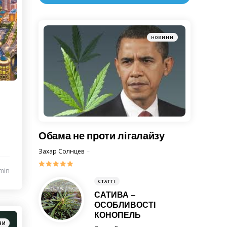
НОВИНИ
Обама не проти лігалайзу
Posted
Захар Солнцев
1 Вересня 2013
min
СТАТТІ
САТИВА –
ОСОБЛИВОСТІ
КОНОПЕЛЬ
ries
НИ