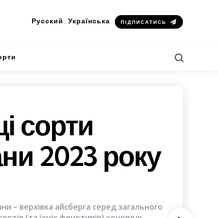
Русский
Українська
ПІДПИСАТИСЬ
Search
орти
і сорти
ни 2023 року
ни – верхівка айсберга серед загального
сортів (та їхніх фенотипів) конопель