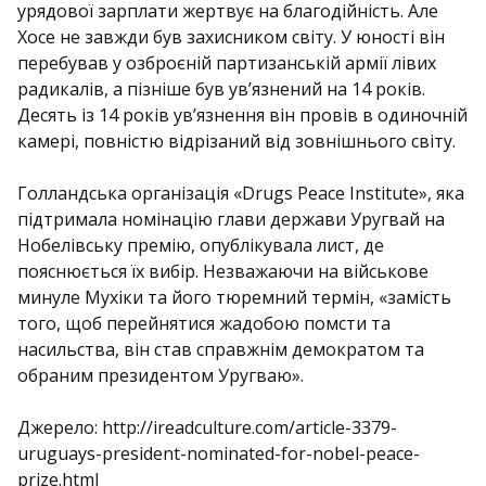
урядової зарплати жертвує на благодійність. Але
Хосе не завжди був захисником світу. У юності він
перебував у озброєній партизанській армії лівих
радикалів, а пізніше був ув’язнений на 14 років.
Десять із 14 років ув’язнення він провів в одиночній
камері, повністю відрізаний від зовнішнього світу.
Голландська організація «Drugs Peace Institute», яка
підтримала номінацію глави держави Уругвай на
Нобелівську премію, опублікувала лист, де
пояснюється їх вибір. Незважаючи на військове
минуле Мухіки та його тюремний термін, «замість
того, щоб перейнятися жадобою помсти та
насильства, він став справжнім демократом та
обраним президентом Уругваю».
Джерело: http://ireadculture.com/article-3379-
uruguays-president-nominated-for-nobel-peace-
prize.html