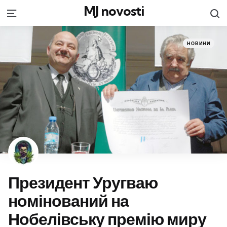
MJ novosti
S
Menu
Categories
Posted
НОВИНИ
in
Президент Уругваю
номінований на
Нобелівську премію миру