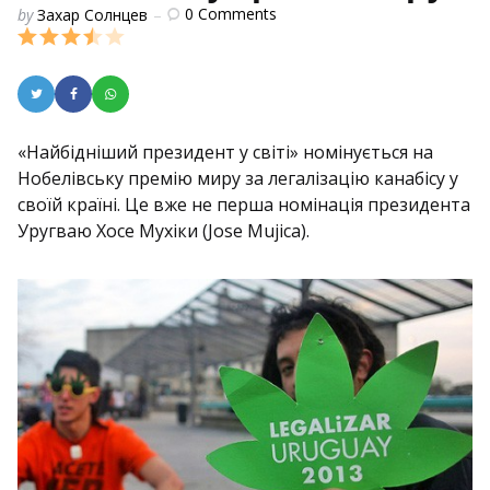
Posted
0
Comments
by
Захар Солнцев
by
«Найбідніший президент у світі» номінується на
Нобелівську премію миру за легалізацію канабісу у
своїй країні. Це вже не перша номінація президента
Уругваю Хосе Мухіки (Jose Mujica).