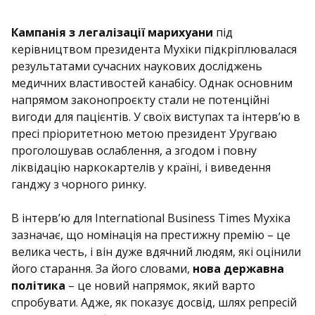
Кампанія з легалізації марихуани
під
керівництвом президента Мухіки підкріплювалася
результатами сучасних наукових досліджень
медичних властивостей канабісу. Однак основним
напрямом законопроєкту стали не потенційні
вигоди для пацієнтів. У своїх виступах та інтерв’ю в
пресі пріоритетною метою президент Уругваю
проголошував ослаблення, а згодом і повну
ліквідацію наркокартелів у країні, і виведення
ганджу з чорного ринку.
В інтерв’ю для International Business Times Мухіка
зазначає, що номінація на престижну премію – це
велика честь, і він дуже вдячний людям, які оцінили
його старання. За його словами,
нова державна
політика
– це новий напрямок, який варто
спробувати. Адже, як показує досвід, шлях репресій