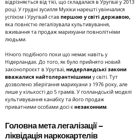
відрізняється від тієї, що складалася в Уругваї у 2013
році. У грудні зусилля Мухіки нарешті увінчалися
успіхом і Уругвай став
першою у світі державою,
яка повністю легалізувала культивування,
вживання та продаж марихуани повнолітніми
людьми.
Нічого подібного поки що немає навіть у
Нідерландах. До того, як було прийнято новий
законопроєкт в Уругваї,
нидерландські закони
вважалися найтолерантнішими
у світі. Тут
дозволено зберігання марихуани з 1976 року, але
лише у кількості до 5 грамів. У голландській моделі
культивування канабісу та його продаж
приватними особами досі є
незаконним
.
Головна мета легалізації –
ліквідація наркокартелів