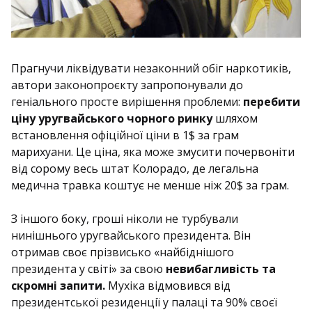
Прагнучи ліквідувати незаконний обіг наркотиків,
автори законопроєкту запропонували до
геніального просте вирішення проблеми:
перебити
ціну уругвайського чорного ринку
шляхом
встановлення офіційної ціни в 1$ за грам
марихуани. Це ціна, яка може змусити почервоніти
від сорому весь штат Колорадо, де легальна
медична травка коштує не менше ніж 20$ за грам.
З іншого боку, гроші ніколи не турбували
нинішнього уругвайського президента. Він
отримав своє прізвисько «найбіднішого
президента у світі» за свою
невибагливість та
скромні запити.
Мухіка відмовився від
президентської резиденції у палаці та 90% своєї