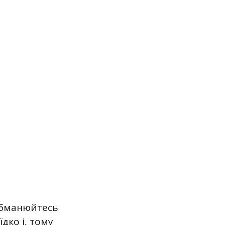
 обманюйтесь
дко і, тому