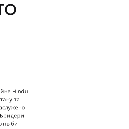
TO
ейне Hindu
тану та
заслужено
 Бридери
отів би