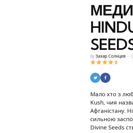
МЕДИ
HINDU
SEED
Posted
by
Захар Солнцев
by
Мало хто з люб
Kush, чия назв
Афганістану. H
сильною заспо
Divine Seeds с