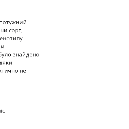
 потужний
чи сорт,
генотипу
ми
було знайдено
вдяки
ктично не
іс