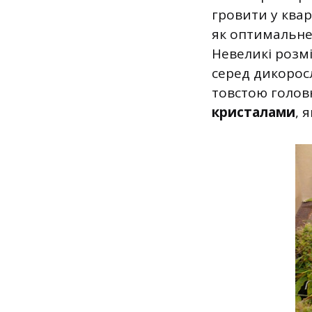
гровити у квар
як оптимальне
Невеликі розм
серед дикоросл
товстою голов
кристалами
, 