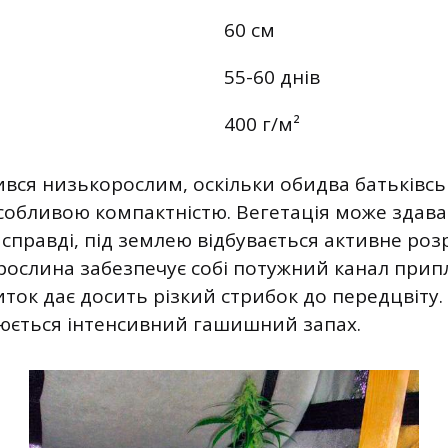
60 см
55-60 днів
400 г/м²
вся низькорослим, оскільки обидва батьківсь
особливою компактністю. Вегетація може здав
справді, під землею відбувається активне ро
и рослина забезпечує собі потужний канал при
ток дає досить різкий стрибок до передцвіту.
рюється інтенсивний гашишний запах.