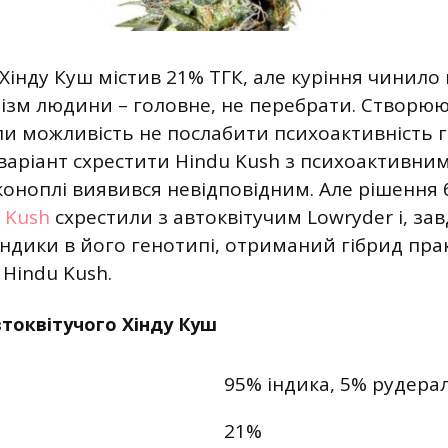
Хінду Куш містив 21% ТГК, але куріння чинило
нізм людини – головне, не перебрати. Створюю
и можливість не послабити психоактивність 
 варіант схрестити Hindu Kush з психоактивни
оноплі виявився невідповідним. Але рішення 
 Kush
схрестили з автоквітучим Lowryder і, за
ндики в його генотипі, отриманий гібрид пра
 Hindu Kush.
втоквітучого Хінду Куш
95% індика, 5% рудерал
21%