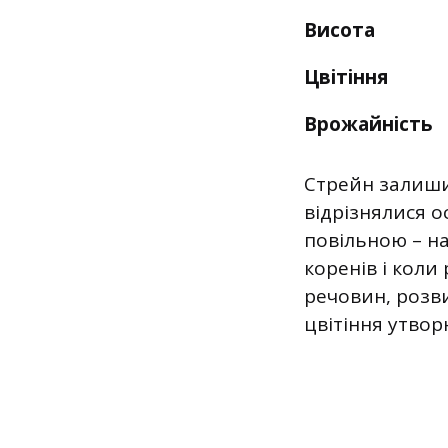
Висота
Цвітіння
Врожайність
Стрейн залиши
відрізнялися 
повільною – на
коренів і кол
речовин, розви
цвітіння утво