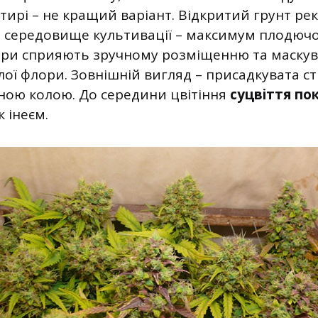
тирі – не кращий варіант. Відкритий грунт р
 середовище культивації – максимум плодючост
іри сприяють зручному розміщенню та маску
ої флори. Зовнішній вигляд – присадкувата ст
ною колою. До середини цвітіння
суцвіття по
як інеєм.