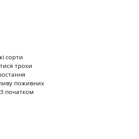
кі сорти
атися трохи
зростання
пливу поживних
 З початком