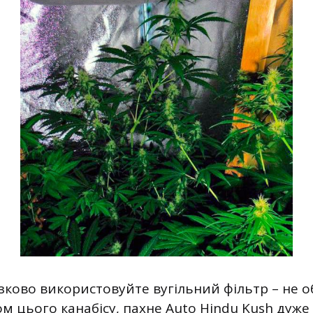
язково використовуйте вугільний фільтр – не
 цього канабісу, пахне Auto Hindu Kush дуже ї