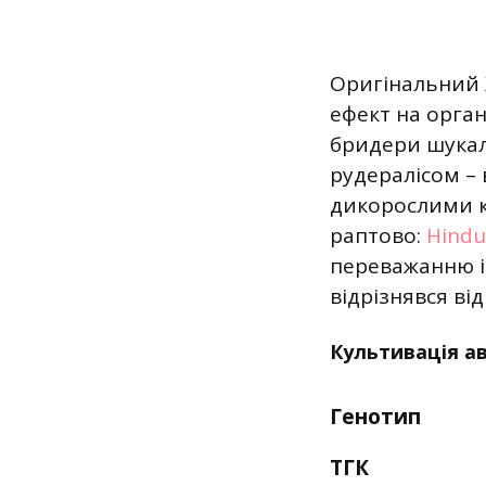
Оригінальний 
ефект на орга
бридери шукал
рудералісом –
дикорослими к
раптово:
Hindu
переважанню і
відрізнявся від
Культивація а
Генотип
ТГК