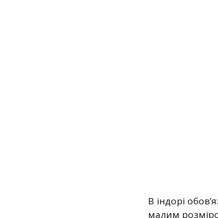
В індорі обов’
малим розміром