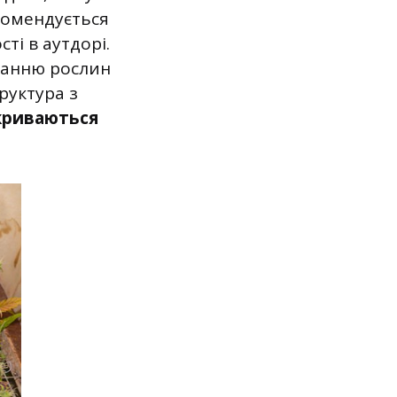
екомендується
і в аутдорі.
ванню рослин
руктура з
криваються