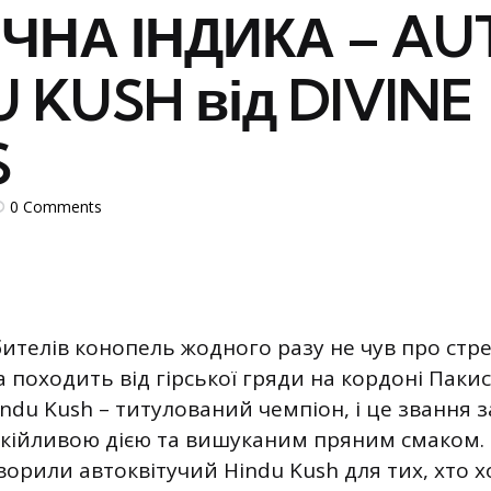
ЧНА ІНДИКА – AU
 KUSH від DIVINE
S
0
Comments
ителів конопель жодного разу не чув про стр
а походить від гірської гряди на кордоні Пакис
indu Kush – титулований чемпіон, і це звання 
кійливою дією та вишуканим пряним смаком.
творили автоквітучий Hindu Kush для тих, хто х