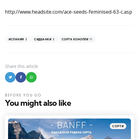
http://www.headsite.com/ace-seeds-feminised-63-c.asp
3
3
11
ИСПАНИЯ
СИДБАНКИ
СОРТА КОНОПЛИ
Share
this article
BEFORE YOU GO
You might also like
Categories
Posted
СОРТИ
in