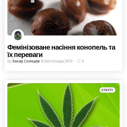
Фемінізоване насіння конопель та
їх переваги
Posted
by
Захар Солнцев
8 Листопада 2013
0
by
Categories
Posted
СТАТТІ
in