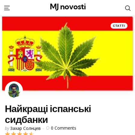
MJ novosti
S
Menu
Categories
Posted
СТАТТІ
in
Найкращі іспанські
сидбанки
Posted
0
Comments
by
Захар Солнцев
by