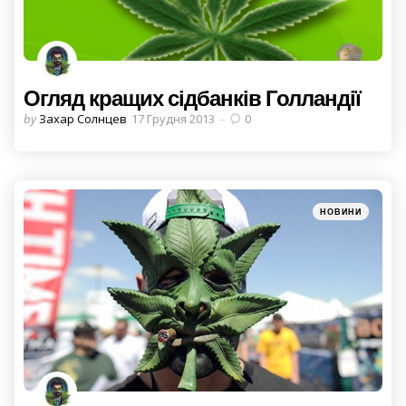
Огляд кращих сідбанків Голландії
Posted
by
Захар Солнцев
17 Грудня 2013
0
by
Categories
Posted
НОВИНИ
in