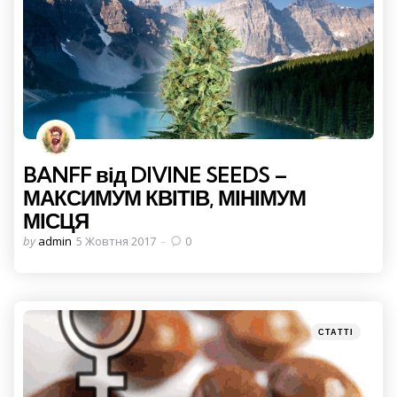
BANFF від DIVINE SEEDS –
МАКСИМУМ КВІТІВ, МІНІМУМ
МІСЦЯ
Posted
by
admin
5 Жовтня 2017
0
by
Categories
Posted
СТАТТІ
in