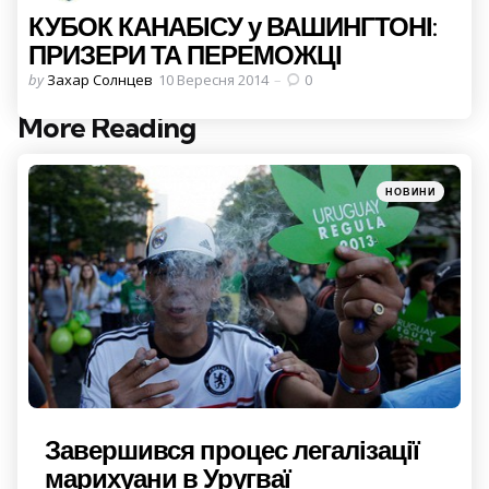
КУБОК КАНАБІСУ у ВАШИНГТОНІ:
ПРИЗЕРИ ТА ПЕРЕМОЖЦІ
Posted
by
Захар Солнцев
10 Вересня 2014
0
by
More Reading
Post
navigation
Posted
НОВИНИ
in
Завершився процес легалізації
марихуани в Уругваї