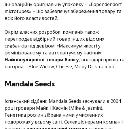
інноваційну оригінальну упаковку – «Eppendendorf
microtubes» – що забезпечує збереження товару та
всіх його властивостей.
Окрім власних розробок, компанія також
перепродає відбірний товар інших відомих
сидбанків під девізом: «Максимум якості у
фемінізованому та автоквітучому насінні».
Найпопулярніші товари банку,
володарі призів та
нагород – Blue Widow, Cheese, Moby Dick та інші.
Mandala Seeds
Іспанський сідбанк Mandala Seeds заснували в 2004
році гровери Майк і Жасмін (Mike & Jasmin).
Генетика рослин зібрана ними у численних
подорожах у всьому світі. Селекціонерами компанії
відкрито
принципово нові методи
створення