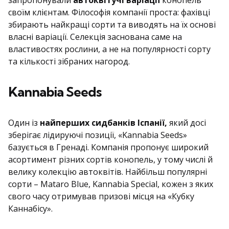
запропонували
автоквітучі варіації
конопель
своїм клієнтам. Філософія компанії проста: фахівці
збирають найкращі сорти та виводять на їх основі
власні варіації. Селекція заснована саме на
властивостях рослини, а не на популярності сорту
та кількості зібраних нагород.
Kannabia Seeds
Один із
найперших сидбанків Іспанії,
який досі
зберігає лідируючі позиції, «Kannabia Seeds»
базується в Гренаді. Компанія пропонує широкий
асортимент різних сортів конопель, у тому числі й
велику колекцію автоквітів. Найбільш популярні
сорти – Mataro Blue, Kannabia Special, кожен з яких
свого часу отримував призові місця на «Кубку
Каннабісу».