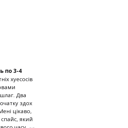
 по 3-4
тніх хуесосів
ловами
ншлаг. Два
початку здох
ені цікаво,
 спайс, який
вого часу.