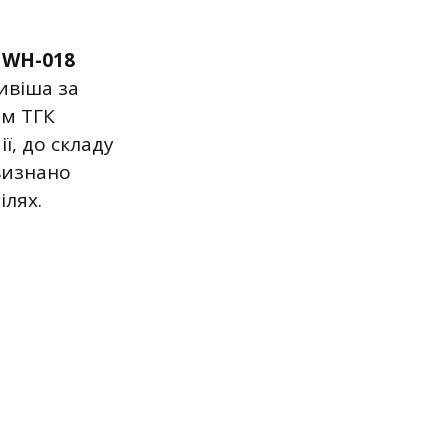
JWH-018
ливіша за
ом ТГК
ї, до складу
 визнано
ілях.