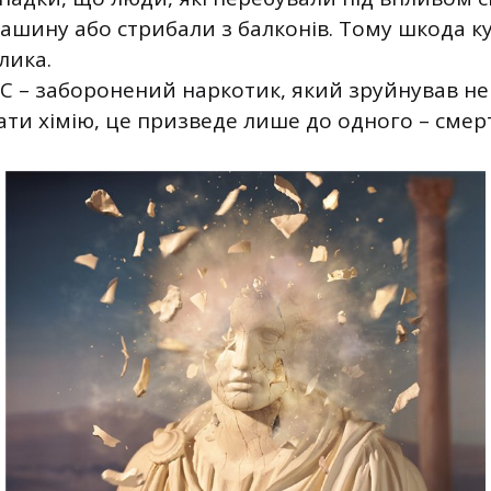
ашину або стрибали з балконів. Тому шкода к
лика.
С – заборонений наркотик, який зруйнував не
ти хімію, це призведе лише до одного – смерт