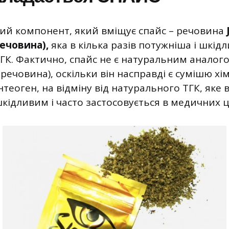
ний компонент, який вміщує спайс – речовина
ечовина),
яка в кілька разів потужніша і шкід
ГК. Фактично, спайс не є натуральним аналог
речовина), оскільки він насправді є сумішю хімі
нтеоген, на відміну від натурального ТГК, яке
ідливим і часто застосовується в медичних ц