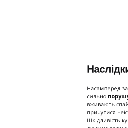
Наслідки
Насамперед заз
сильно
порушу
вживають спайс
причутися неісн
Шкідливість ку