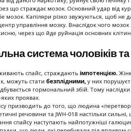
 від даного наркотику, руйнує свою печінку і 
рез що страждає мозок. Основний удар від кур
е мозок. Капіляри різко звужуються, щоб не д
центр управління мозку. Внаслідок чого мозо
исню, через що йде руйнація основних клітин
льна система чоловіків та
 вживають спайс, страждають
імпотенцією.
Жін
к, можуть стати
безплідними,
у них порушуєт
відбувається гормональний збій. Тому наслідки
-яких проявах.
су призводить до того, що людина «перетвор
тетичні речовини та JWH-018 настільки сильні, 
ння спайсу наступають найпотужніші галюцин
падки, що люди, які перебували під впливом с