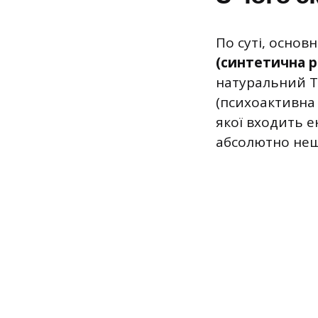
По суті, основ
(синтетична р
натуральний Т
(психоактивна 
якої входить е
абсолютно нешк