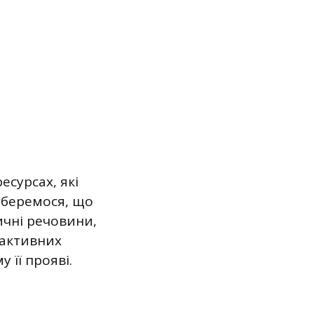
есурсах, які
зберемося, що
ичні речовини,
оактивних
 її прояві.