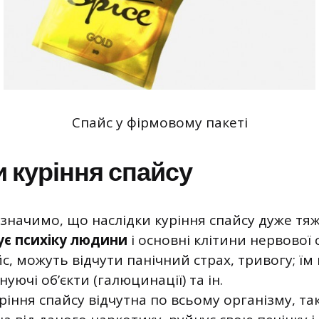
Спайс у фірмовому пакеті
 куріння спайсу
начимо, що наслідки куріння спайсу дуже тяж
є психіку людини
і основні клітини нервової 
, можуть відчути панічний страх, тривогу; їм
уючі об’єкти (галюцинації) та ін.
ріння спайсу відчутна по всьому організму, та