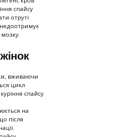
легені; кров
іння спайсу
ати отруті
к недоотримує
 мозку.
 жінок
ки, вживаючи
ься цикл
 куріння спайсу
юється на
що після
ації.
пайсу,