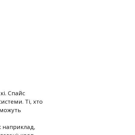
кі. Спайс
системи. Ті, хто
 можуть
к наприклад,