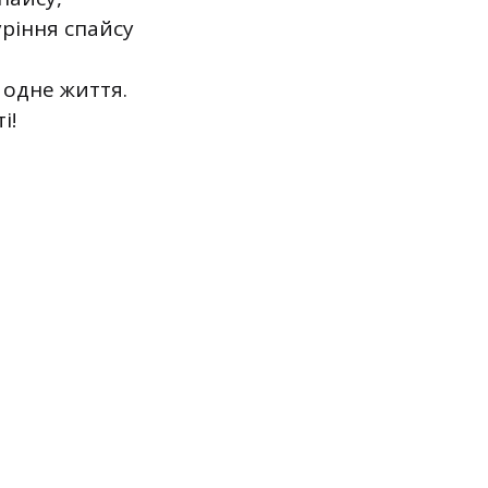
уріння спайсу
 одне життя.
і!