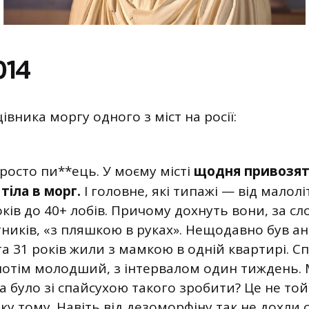
014
івника моргу одного з міст на росії:
росто пи**ець. У моєму місті
щодня привозять
тіла в морг.
І головне, які типажі — від малолі
оків до 40+ лобів. Причому дохнуть вони, за с
тників, «з пляшкою в руках». Нещодавно був а
та 31 років жили з мамкою в одній квартирі. С
отім молодший, з інтервалом один тиждень. М
 було зі спайсухою такого зробити? Це не той
ку тому. Навіть від дезоморфіну так не дохли с