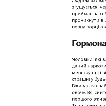
людина залежна
згущується, че
приймає на себ
проникнути в 
певну порцію к
Гормона
Чоловіки, які
даний наркоти
менструації і 
страшні у будь
Вживання спай
овоч». Всі син
першого вжива
Траплялися ви