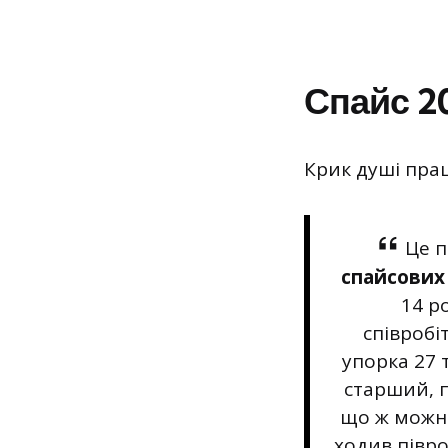
Спайс 2
Крик душі прац
Це п
спайсових 
14 р
співробі
упорка 27 
старший, п
що ж можна
ходив півро