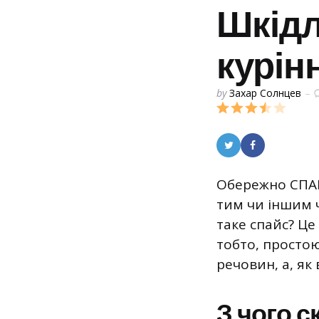
Шкідл
курін
Posted
by
Захар Солнцев
by
Обережно СПАЙС
тим чи іншим 
таке спайс? Це
тобто, просто
речовин, а, як
З чого 