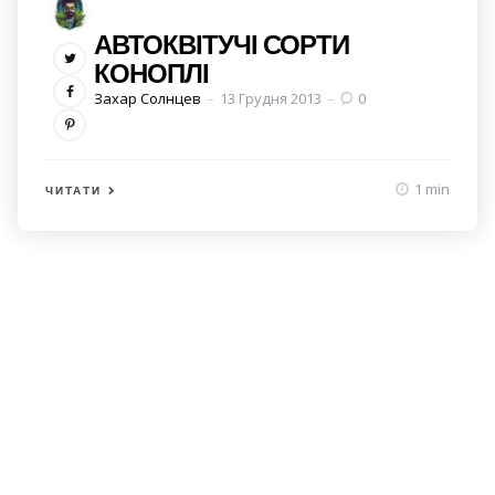
АВТОКВІТУЧІ СОРТИ
КОНОПЛІ
Posted
Захар Солнцев
13 Грудня 2013
0
by
1 min
ЧИТАТИ