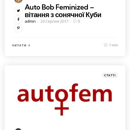
Auto Bob Feminized –
вітання з сонячної Куби
Posted
admin
20 Серпня 2017
0
by
1 min
ЧИТАТИ
Categories
Posted
СТАТТІ
in