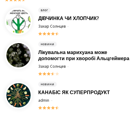
БЛОГ
ДІВЧИНКА ЧИ ХЛОПЧИК?
Posted
Захар Солнцев
6 Лютого 2015
НОВИНИ
Лікувальна марихуана може
допомогти при хворобі Альцгеймера
Posted
Захар Солнцев
8 Вересня 2014
НОВИНИ
КАНАБІС ЯК СУПЕРПРОДУКТ
Posted
admin
10 Лютого 2021