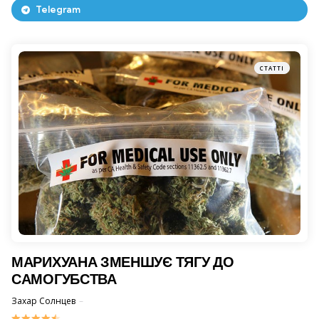
Telegram
СТАТТІ
МАРИХУАНА ЗМЕНШУЄ ТЯГУ ДО
САМОГУБСТВА
Posted
Захар Солнцев
2 Жовтня 2013