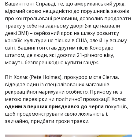
Вашингтоні. Справді, те, що американський уряд,
відомий своєю нещадністю до порушників законів
про контрольовані речовини, дозволив продавати
травку у себе на задньому дворі (як це назвали
деякі ЗМІ) – серйозний крок на шляху розвитку
канабіс-культури не тільки в США, але й і у всьому
світі. Вашингтон став другим після Колорадо
штатом, де люди, які досягли 21-річного віку,
можуть безперешкодно купити гандж.
Піт Холмс (Pete Holmes), прокурор міста Сіетла,
відвідав один із спеціалізованих магазинів
рекреаційної марихуани особисто. Причому не з
метою перевірки чи політичної провокації. Холмс
одним з перших приєднався до черги
покупців,
щоб продемонструвати свою лояльність і,
звичайно, придбати трохи травки.