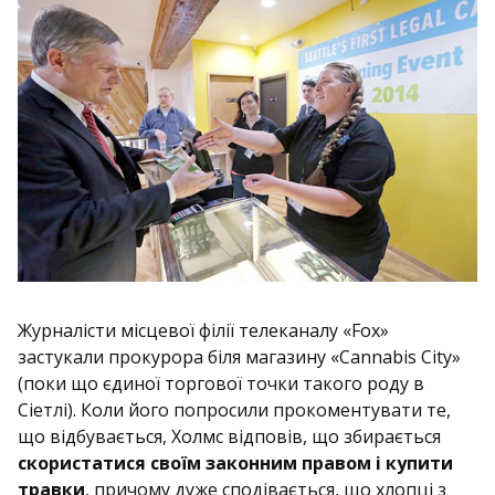
Журналісти місцевої філії телеканалу «Fox»
застукали прокурора біля магазину «Cannabis City»
(поки що єдиної торгової точки такого роду в
Сіетлі). Коли його попросили прокоментувати те,
що відбувається, Холмс відповів, що збирається
скористатися своїм законним правом і купити
травки
, причому дуже сподівається, що хлопці з