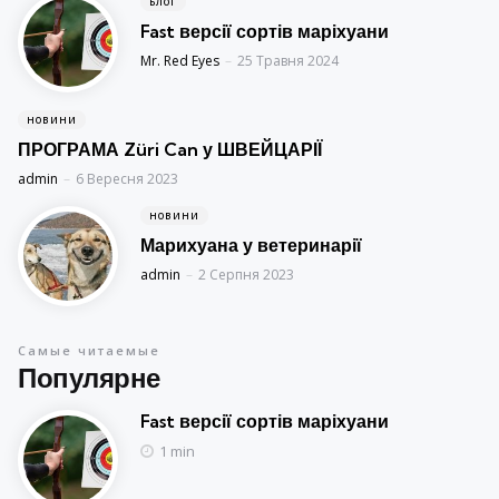
БЛОГ
Fast версії сортів маріхуани
Posted
Mr. Red Eyes
25 Травня 2024
НОВИНИ
ПРОГРАМА Züri Can у ШВЕЙЦАРІЇ
Posted
admin
6 Вересня 2023
НОВИНИ
Марихуана у ветеринарії
Posted
admin
2 Серпня 2023
Самые читаемые
Популярне
Fast версії сортів маріхуани
1 min