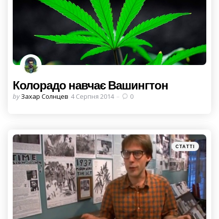
Колорадо навчає Вашингтон
Posted
by
Захар Солнцев
4 Серпня 2014
0
by
Categories
Posted
СТАТТІ
in