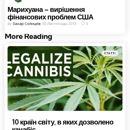
Марихуана – вирішення
фінансових проблем США
Posted
by
Захар Солнцев
30 Листопада 2013
0
by
More Reading
Post
navigation
Posted
СТАТТІ
in
10 країн світу, в яких дозволено
канабіс