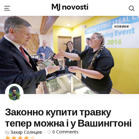
MJ novosti
S
Menu
Categories
Posted
НОВИНИ
in
Законно купити травку
тепер можна і у Вашингтоні
Posted
0
Comments
by
Захар Солнцев
by