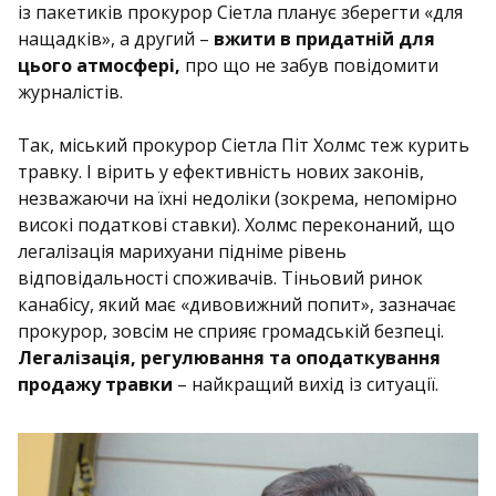
із пакетиків прокурор Сіетла планує зберегти «для
нащадків», а другий –
вжити в придатній для
цього атмосфері,
про що не забув повідомити
журналістів.
Так, міський прокурор Сіетла Піт Холмс теж курить
травку. І вірить у ефективність нових законів,
незважаючи на їхні недоліки (зокрема, непомірно
високі податкові ставки). Холмс переконаний, що
легалізація марихуани підніме рівень
відповідальності споживачів. Тіньовий ринок
канабісу, який має «дивовижний попит», зазначає
прокурор, зовсім не сприяє громадській безпеці.
Легалізація, регулювання та оподаткування
продажу травки
– найкращий вихід із ситуації.