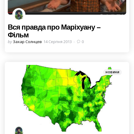
Вся правда про Маріхуану –
Фільм
Posted
by
Захар Солнцев
14 Серпня 2013
0
by
Categories
Posted
НОВИНИ
in