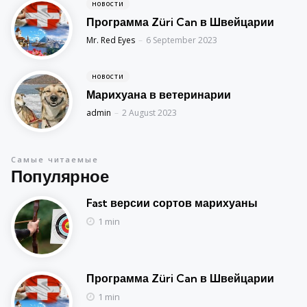
НОВОСТИ
Программа Züri Can в Швейцарии
Posted
Mr. Red Eyes
6 September 2023
НОВОСТИ
Марихуана в ветеринарии
Posted
admin
2 August 2023
Самые читаемые
Популярное
Fast версии сортов марихуаны
1 min
Программа Züri Can в Швейцарии
1 min