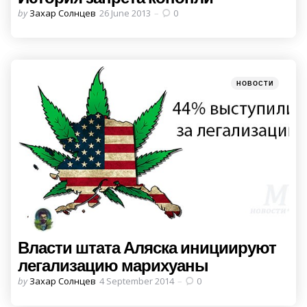
Posted
by
Захар Солнцев
26 June 2013
0
by
Categories
Posted
НОВОСТИ
in
Власти штата Аляска инициируют
легализацию марихуаны
Posted
by
Захар Солнцев
4 September 2014
0
by