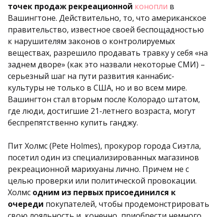
точек продаж рекреационной
конопли
в
Вашингтоне. Действительно, то, что американское
правительство, известное своей беспощадностью
к нарушителям законов о контролируемых
веществах, разрешило продавать травку у себя «на
заднем дворе» (как это назвали некоторые СМИ) –
серьезный шаг на пути развития каннабис-
культуры не только в США, но и во всем мире.
Вашингтон стал вторым после Колорадо штатом,
где люди, достигшие 21-летнего возраста, могут
беспрепятственно купить ганджу.
Пит Холмс (Pete Holmes), прокурор города Сиэтла,
посетил один из специализированных магазинов
рекреационной марихуаны лично. Причем не с
целью проверки или политической провокации.
Холмс
одним из первых присоединился к
очереди
покупателей, чтобы продемонстрировать
свою лояльность и, конечно, приобрести немного