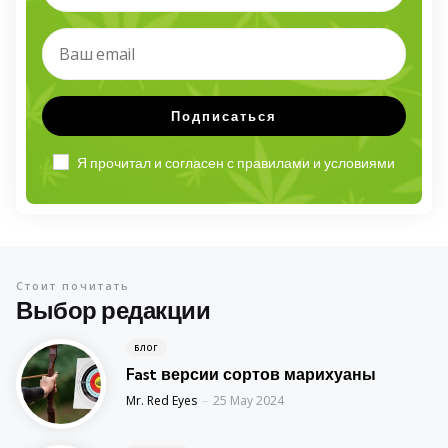
Я прочитал и согласен с правилами и условиями
Стоит почитать
Выбор редакции
БЛОГ
Fast версии сортов марихуаны
Posted
Mr. Red Eyes
25 May 2024