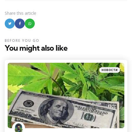
Share
this article
BEFORE YOU GO
You might also like
Categories
Posted
НОВОСТИ
in