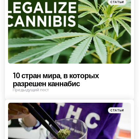
Posted
СТАТЬИ
in
10 стран мира, в которых
разрешен каннабис
Предыдущий пост
Posted
СТАТЬИ
in