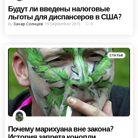
Будут ли введены налоговые
льготы для диспансеров в США?
Posted
by
Захар Солнцев
19 September 2013
0
by
Categories
Posted
СТАТЬИ
in
Почему марихуана вне закона?
История запрета конопли