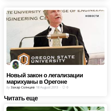
Categories
Posted
НОВОСТИ
in
Новый закон о легализации
марихуаны в Орегоне
Posted
by
Захар Солнцев
18 August 2013
0
by
Читать еще
Post
navigation