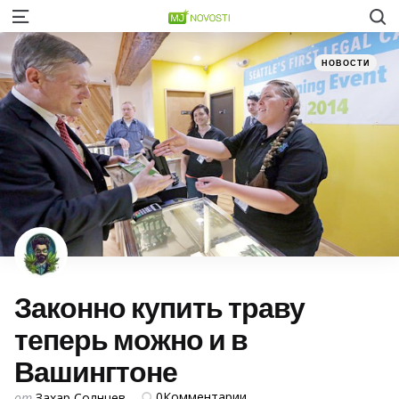
S
Menu
Категории
Posted
НОВОСТИ
in
Законно купить траву
теперь можно и в
Вашингтоне
Posted
0
Комментарии
от
Захар Солнцев