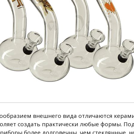
образием внешнего вида отличаются керами
оляет создать практически любые формы. По
риборы более долговечны, чем стеклянные, н