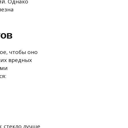
ий. Однако
лезна
гов
ое, чтобы оно
ких вредных
ыми
ся:
: стекло лучше