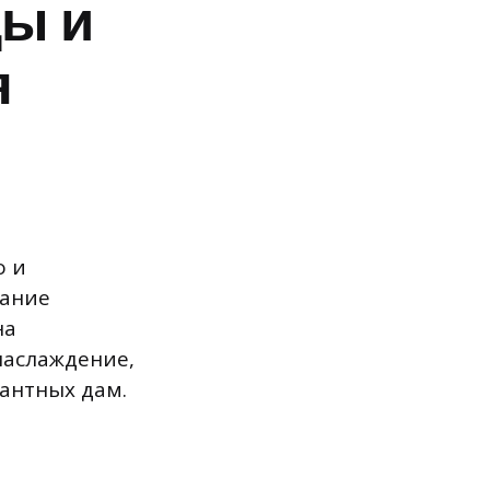
ды и
я
о и
хание
на
наслаждение,
гантных дам.