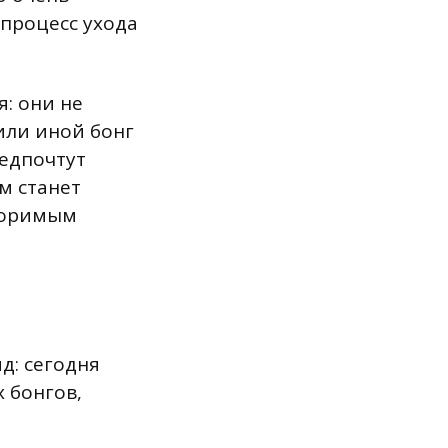
процесс ухода
: они не
или иной бонг
едпочтут
м станет
вторимым
д: сегодня
 бонгов,