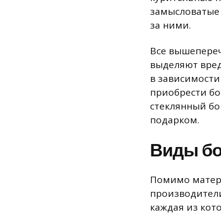
замысловатые 
за ними.
Все вышепереч
выделяют вред
в зависимости
приобрести бо
стеклянный бо
подарком.
Виды бо
Помимо матери
производители
каждая из кот