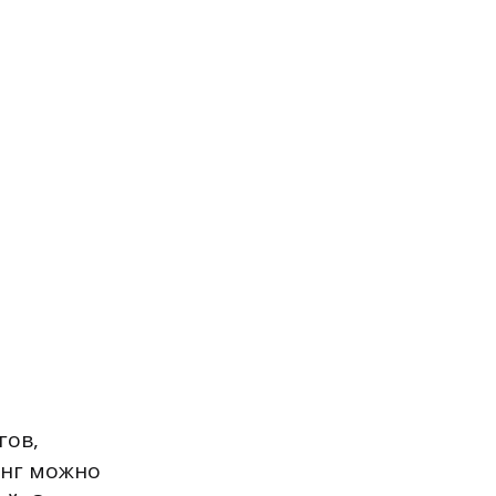
гов,
онг можно