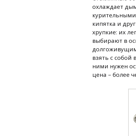
охлаждает дым
курительными 
кипятка и дру
хрупкие: их л
выбирают в ос
долгоживущим
взять с собой 
ними нужен ос
цена – более ч