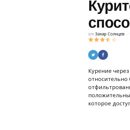
Курит
спосо
Posted
от
Захар Солнцев
by
Курение через 
относительно 
отфильтрованн
положительный
которое доступ