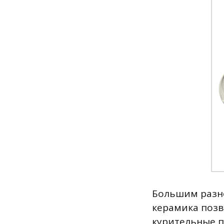
Большим разно
керамика позв
курительные п