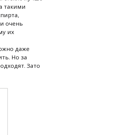
за такими
спирта,
ги очень
му их
ожно даже
ить. Но за
одходят. Зато