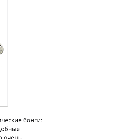
ческие бонги:
добные
о очень