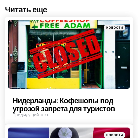
Читать еще
Post
navigation
Posted
НОВОСТИ
in
Нидерланды: Кофешопы под
угрозой запрета для туристов
Предыдущий пост
Posted
НОВОСТИ