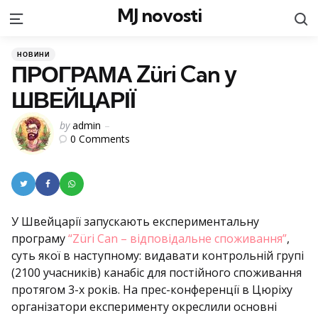
MJ novosti
S
Menu
Categories
Posted
НОВИНИ
in
ПРОГРАМА Züri Can у
ШВЕЙЦАРІЇ
Posted
by
admin
0
Comments
by
У Швейцарії запускають експериментальну
програму
“Züri Can – відповідальне споживання”
,
суть якої в наступному: видавати контрольній групі
(2100 учасників) канабіс для постійного споживання
протягом 3-х років. На прес-конференції в Цюріху
організатори експерименту окреслили основні