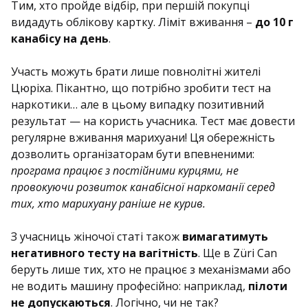
Тим, хто пройде відбір, при першій покупці
видадуть облікову картку. Ліміт вживання –
до 10 г
канабісу на день
.
Участь можуть брати лише повнолітні жителі
Цюріха. Пікантно, що потрібно зробити тест на
наркотики… але в цьому випадку позитивний
результат — на користь учасника. Тест має довести
регулярне вживання марихуани! Ця обережність
дозволить організаторам бути впевненими:
програма працює з постійними курцями, не
провокуючи розвиток канабісної наркоманії серед
тих, хто марихуану раніше не курив.
З учасниць жіночої статі також
вимагатимуть
негативного тесту на вагітність
. Ще в Züri Can
беруть лише тих, хто не працює з механізмами або
не водить машину професійно: наприклад,
пілоти
не допускаються
. Логічно, чи не так?