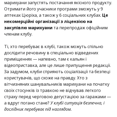
марихуани запустять постачання якісного продукту.
Отримати його учасники програми зможуть у 9
аптеках Цюріха, а також у 6 соціальних клубах.
Це
некомерційні організації з ліцензією на
закупівлю марихуани
та перепродаж офіційним
членам клубу.
Ті, хто перебуває в клубі, також можуть спільно
дослідити речовину в спеціально відведених
приміщеннях — напевно, там є кальян і
відеоприставка, але це лише припущення редакції.
За задумом, клуби сприяють соціалізації та безпеці
користувачів, що схоже на правду. Хто з
вітчизняних шанувальників марихуани на початку
своїх стосунків із травкою не відчував легкого
страху перед черговою дегустацією за гаражами —
а вдруг погано стане?
У клубі ситуація безпечна, і
дослідник перебуває під наглядом.