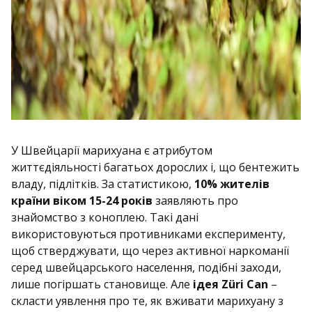
У Швейцарії марихуана є атрибутом
життєдіяльності багатьох дорослих і, що бентежить
владу, підлітків. За статистикою,
10% жителів
країни віком 15-24 років
заявляють про
знайомство з коноплею. Такі дані
використовуються противниками експерименту,
щоб стверджувати, що через активної наркоманії
серед швейцарського населення, подібні заходи,
лише погіршать становище. Але
ідея Züri Can
–
скласти уявлення про те, як вживати марихуану з