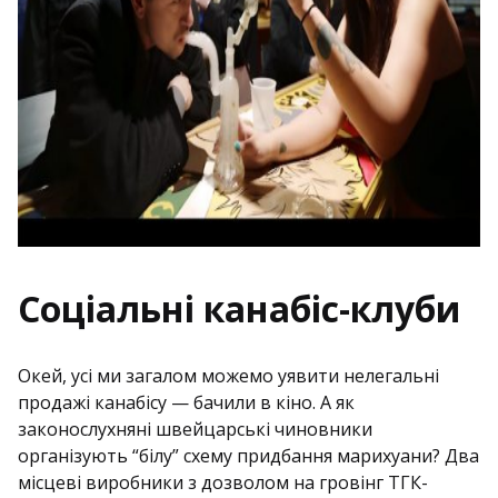
Соціальні канабіс-клуби
Окей, усі ми загалом можемо уявити нелегальні
продажі канабісу — бачили в кіно. А як
законослухняні швейцарські чиновники
організують “білу” схему придбання марихуани? Два
місцеві виробники з дозволом на гровінг ТГК-