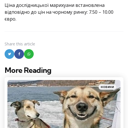
Ціна дослідницької марихуани встановлена
відповідно до цін на чорному ринку: 7.50 – 10.00
євро.
Share
this article
More Reading
Post
navigation
Posted
НОВИНИ
in