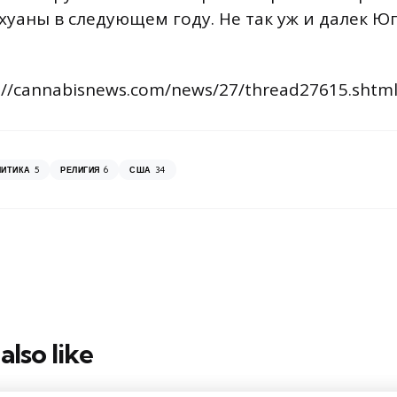
уаны в следующем году. Не так уж и далек Юг
://cannabisnews.com/news/27/thread27615.shtm
5
6
34
ЛИТИКА
РЕЛИГИЯ
США
also like