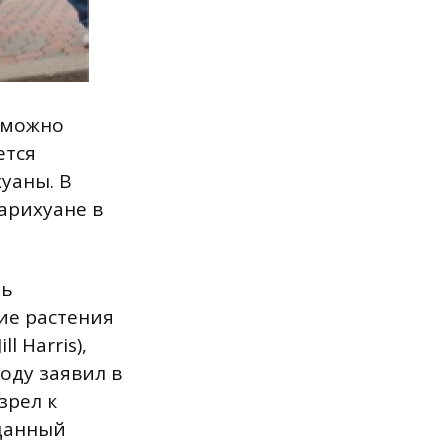
 можно
ется
уаны. В
марихуане в
ть
ие растения
ll Harris),
оду заявил в
зрел к
 данный