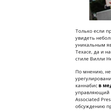
Только если п
увидеть небол
уникальным яв
Техасе, да и н
стиле Вилли Нел
По мнению, не
урегулировани
каннабис
в ме
управляющий о
Associated Pre
обсуждению пр