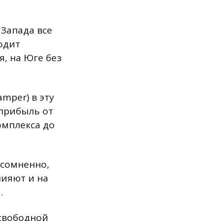
 Запада все
ходит
, на Юге без
mper) в эту
 прибыль от
омплекса до
есомненно,
лияют и на
.
свободной