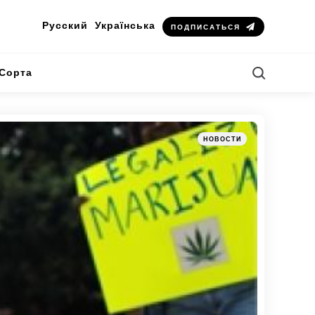
Русский
Українська
ПОДПИСАТЬСЯ
Search
Сорта
Категории
Posted
НОВОСТИ
in