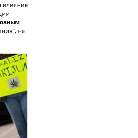
я влияние
ции
иозным
ния”, не