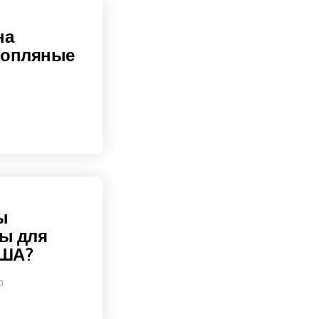
на
нопляные
ы
ы для
США?
0