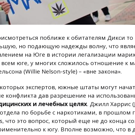
рисмотреться поближе к обитателям Дикси то
ьшую, но подающую надежды волну, что явля
лением на Юге в истории легализации марих
а всем юге, у многих сложилось отношение к 
ьсона (Willie Nelson-style) – «вне закона».
которых экспертов, южные штаты могут нача
е конфликта дав разрешение на использован
дицинских и лечебных целях
. Джилл Харрис (Ji
тдела по борьбе с наркотиками, в прошлом г
ss, что это вопрос, который еще не до конца со
именительно к югу. Вполне возможно, что в