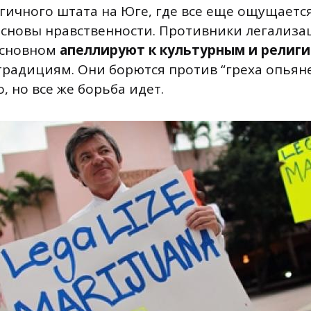
гичного штата на Юге, где все еще ощущаетс
основы нравственности. Противники легализа
основном
апеллируют к культурным и религ
 традициям. Они борются против “греха опьяне
, но все же борьба идет.