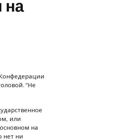
 на
й Конфедерации
головой. “Не
сударственное
ом, или
 основном на
о нет ни