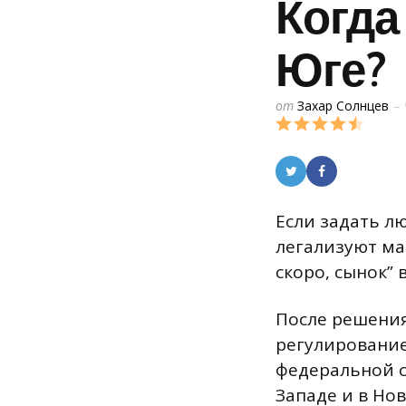
Когда
Юге?
Posted
от
Захар Солнцев
by
Если задать л
легализуют мар
скоро, сынок” 
После решения
регулирование
федеральной с
Западе и в Нов