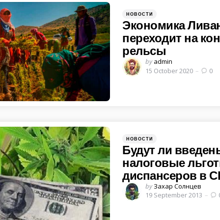
Categories
Posted
НОВОСТИ
in
Экономика Лива
переходит на ко
рельсы
Posted
by
admin
by
15 October 2020
0
Categories
Posted
НОВОСТИ
in
Будут ли введен
налоговые льгот
диспансеров в 
Posted
by
Захар Солнцев
by
19 September 2013