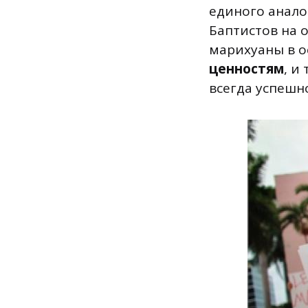
единого анало
Баптистов на 
марихуаны в 
ценностям
, и
всегда успешно