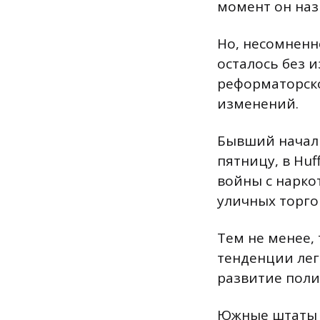
момент он наз
Но, несомненно
осталось без и
реформаторско
изменений.
Бывший началь
пятницу, в Huf
войны с нарко
уличных торгов
Тем не менее, 
тенденции лег
развитие поли
Южные штаты 