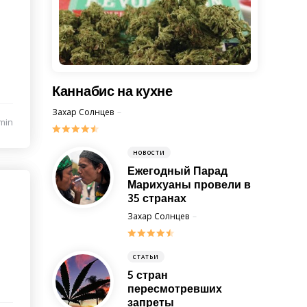
Каннабис на кухне
Posted
Захар Солнцев
4 March 2014
min
НОВОСТИ
Ежегодный Парад
Марихуаны провели в
35 странах
Posted
Захар Солнцев
16 May 2014
СТАТЬИ
5 стран
пересмотревших
запреты