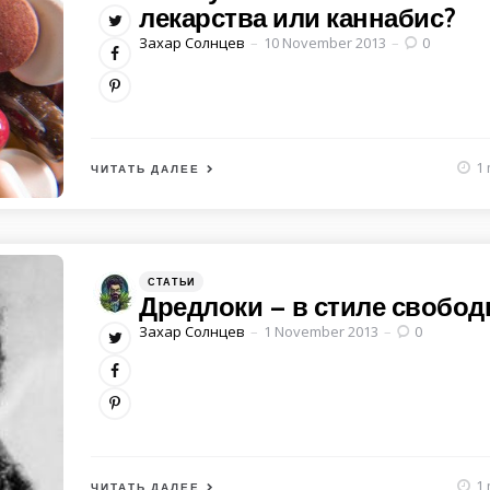
лекарства или каннабис?
Posted
Захар Солнцев
10 November 2013
0
by
1 
ЧИТАТЬ ДАЛЕЕ
Категории
Posted
СТАТЬИ
in
Дредлоки – в стиле свобо
Posted
Захар Солнцев
1 November 2013
0
by
1 
ЧИТАТЬ ДАЛЕЕ