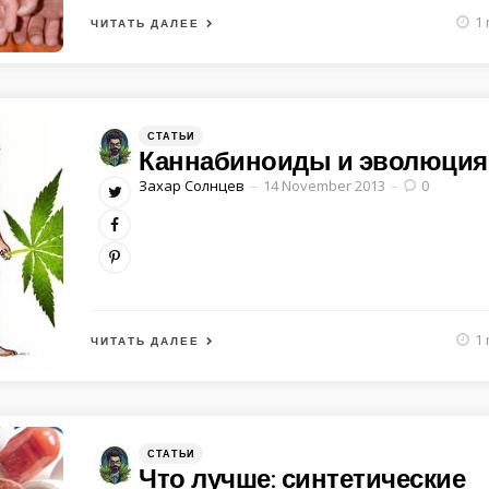
1 
ЧИТАТЬ ДАЛЕЕ
Категории
Posted
СТАТЬИ
in
Каннабиноиды и эволюция
Posted
Захар Солнцев
14 November 2013
0
by
1 
ЧИТАТЬ ДАЛЕЕ
Категории
Posted
СТАТЬИ
in
Что лучше: синтетические