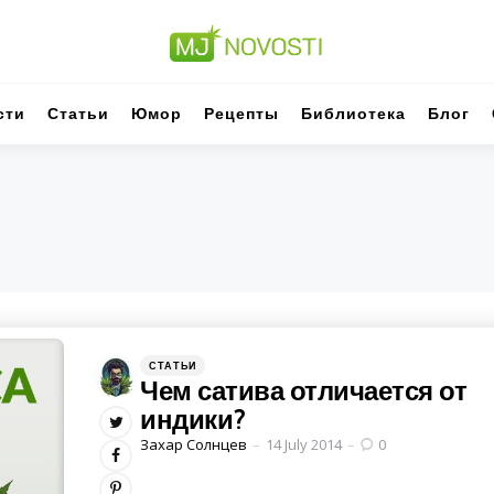
сти
Статьи
Юмор
Рецепты
Библиотека
Блог
Категории
Posted
СТАТЬИ
in
Чем сатива отличается от
индики?
Posted
Захар Солнцев
14 July 2014
0
by