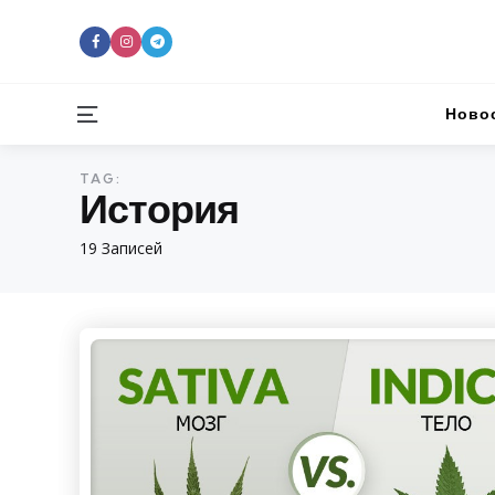
Menu
Ново
TAG:
История
19 Записей