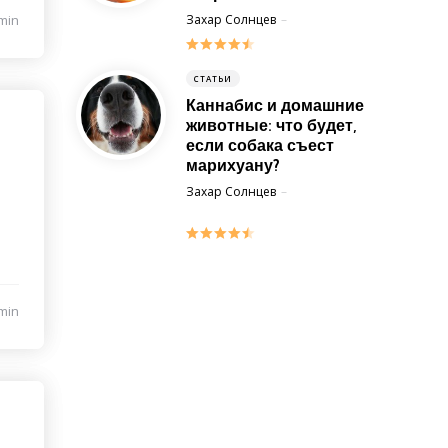
Posted
min
Захар Солнцев
30 May 2017
СТАТЬИ
Каннабис и домашние
животные: что будет,
если собака съест
марихуану?
Posted
Захар Солнцев
1 December 2014
min