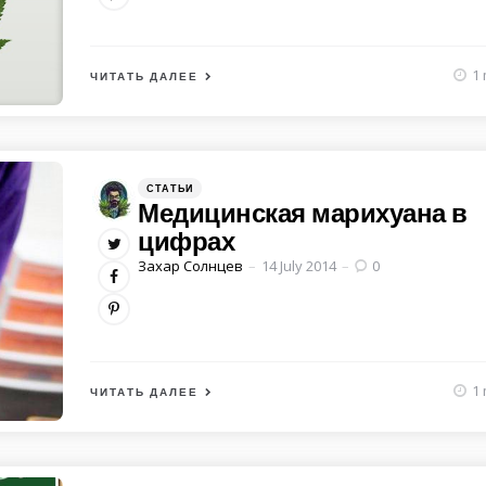
1 
ЧИТАТЬ ДАЛЕЕ
Категории
Posted
СТАТЬИ
in
Медицинская марихуана в
цифрах
Posted
Захар Солнцев
14 July 2014
0
by
1 
ЧИТАТЬ ДАЛЕЕ