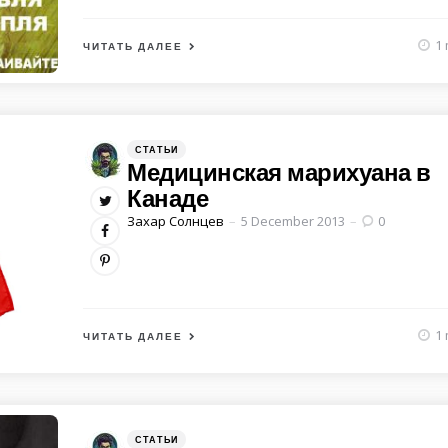
1 
ЧИТАТЬ ДАЛЕЕ
Категории
Posted
СТАТЬИ
in
Медицинская марихуана в
Канаде
Posted
Захар Солнцев
5 December 2013
0
by
1 
ЧИТАТЬ ДАЛЕЕ
Категории
Posted
СТАТЬИ