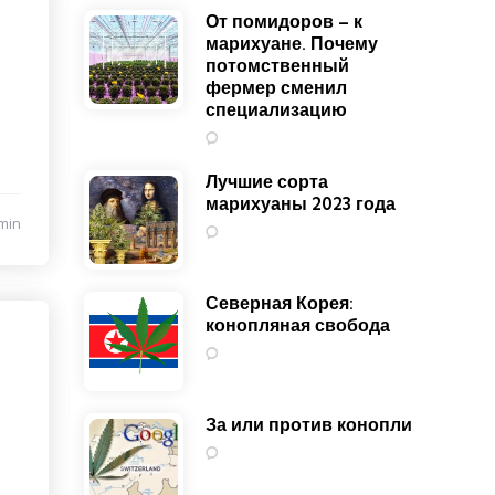
От помидоров – к
марихуане. Почему
потомственный
фермер сменил
специализацию
4
Лучшие сорта
марихуаны 2023 года
min
1
Северная Корея:
конопляная свобода
0
За или против конопли
0