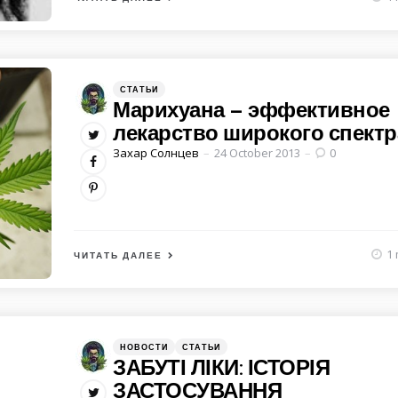
Категории
Posted
СТАТЬИ
in
Марихуана – эффективное
лекарство широкого спектр
Posted
Захар Солнцев
24 October 2013
0
by
1 
ЧИТАТЬ ДАЛЕЕ
Категории
Posted
НОВОСТИ
СТАТЬИ
in
ЗАБУТІ ЛІКИ: ІСТОРІЯ
ЗАСТОСУВАННЯ