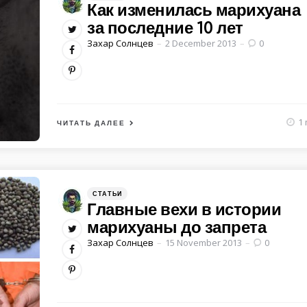
in
Как изменилась марихуана
за последние 10 лет
Posted
Захар Солнцев
2 December 2013
0
by
1 
ЧИТАТЬ ДАЛЕЕ
Категории
Posted
СТАТЬИ
in
Главные вехи в истории
марихуаны до запрета
Posted
Захар Солнцев
15 November 2013
0
by