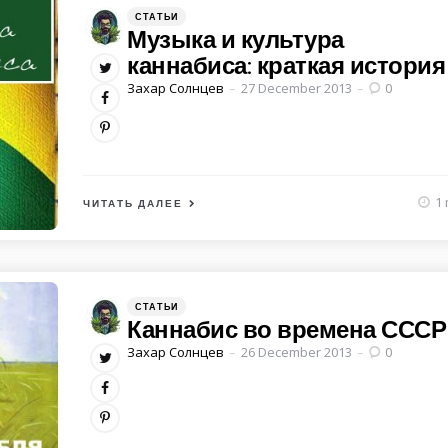
Категории
Posted
СТАТЬИ
in
Музыка и культура
каннабиса: краткая история
Posted
Захар Солнцев
27 December 2013
0
by
1 
ЧИТАТЬ ДАЛЕЕ
Категории
Posted
СТАТЬИ
in
Каннабис во времена СССР
Posted
Захар Солнцев
26 December 2013
0
by