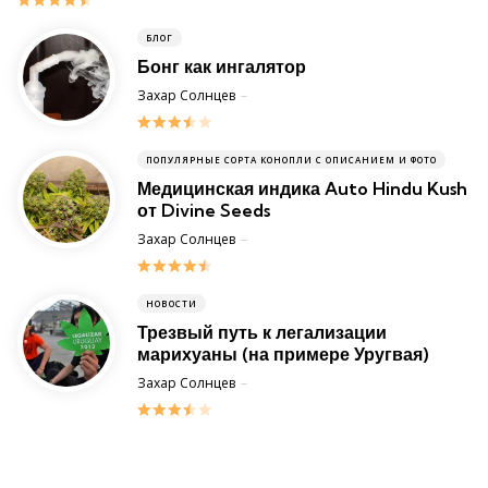
БЛОГ
Бонг как ингалятор
Posted
Захар Солнцев
11 August 2014
ПОПУЛЯРНЫЕ СОРТА КОНОПЛИ С ОПИСАНИЕМ И ФОТО
Медицинская индика Auto Hindu Kush
от Divine Seeds
Posted
Захар Солнцев
3 July 2017
НОВОСТИ
Трезвый путь к легализации
марихуаны (на примере Уругвая)
Posted
Захар Солнцев
20 August 2013