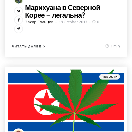
Марихуана в Северной
Корее – легальна?
Posted
Захар Солнцев
18 October 2013
0
by
1 min
ЧИТАТЬ ДАЛЕЕ
Категории
Posted
НОВОСТИ
in