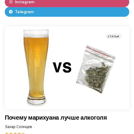
Instagram
Telegram
СТАТЬИ
Почему марихуана лучше алкоголя
Posted
Захар Солнцев
2 December 2013