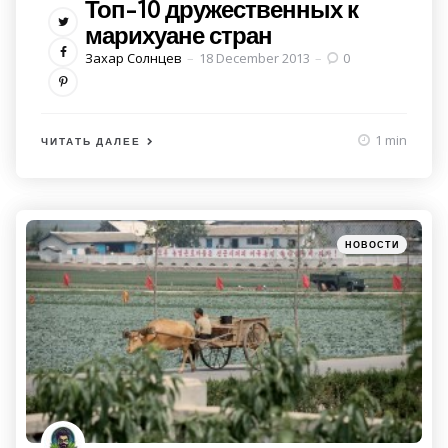
Топ-10 дружественных к
марихуане стран
Posted
Захар Солнцев
18 December 2013
0
by
1 min
ЧИТАТЬ ДАЛЕЕ
Категории
Posted
НОВОСТИ
in