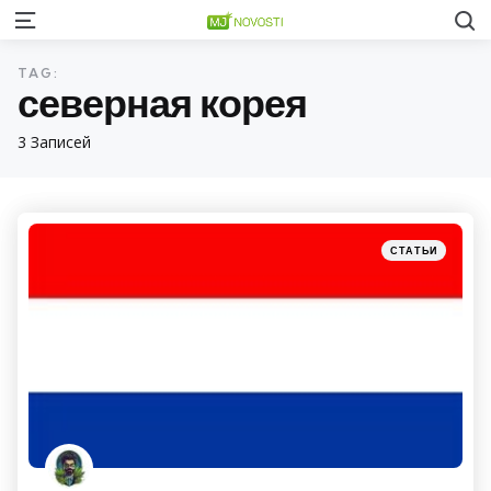
S
Menu
TAG:
северная корея
3 Записей
Категории
Posted
СТАТЬИ
in