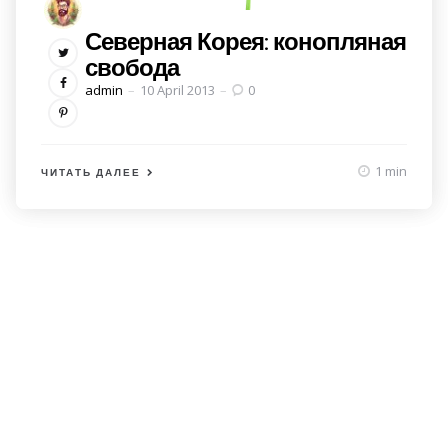
Северная Корея: конопляная
свобода
Posted
admin
10 April 2013
0
by
1 min
ЧИТАТЬ ДАЛЕЕ