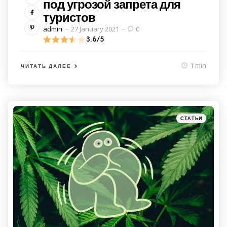
под угрозой запрета для
туристов
Posted
admin
27 January 2021
0
by
3.6/5
1 min
ЧИТАТЬ ДАЛЕЕ
Категории
Posted
СТАТЬИ
in