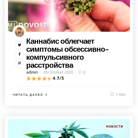
Каннабис облегчает
симптомы обсессивно-
компульсивного
расстройства
Posted
admin
28 October 2020
0
by
4.7/5
1 min
ЧИТАТЬ ДАЛЕЕ
Категории
Posted
НОВОСТИ
in