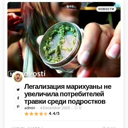
Категории
Posted
НОВОСТИ
in
Легализация марихуаны не
увеличила потребителей
травки среди подростков
Posted
admin
4 December 2020
0
by
4.4/5