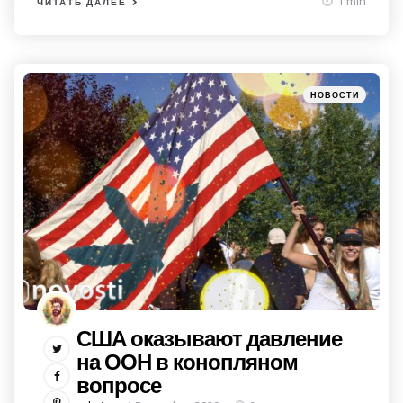
1 min
ЧИТАТЬ ДАЛЕЕ
Категории
Posted
НОВОСТИ
in
США оказывают давление
на ООН в конопляном
вопросе