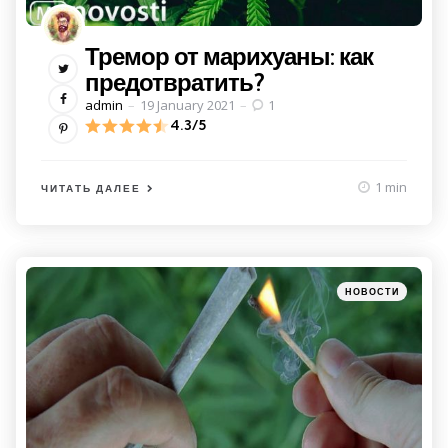
Тремор от марихуаны: как
предотвратить?
Posted
admin
19 January 2021
1
by
4.3/5
1 min
ЧИТАТЬ ДАЛЕЕ
Категории
Posted
НОВОСТИ
in