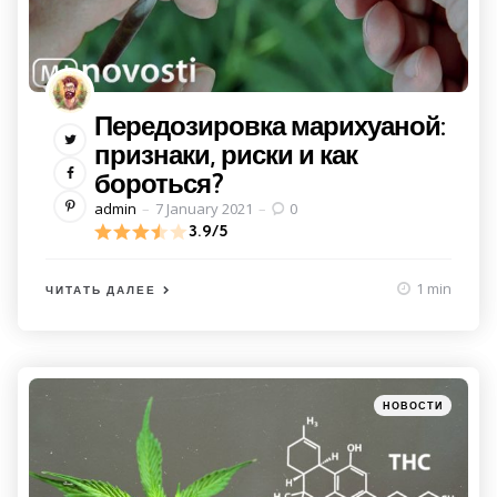
Передозировка марихуаной:
признаки, риски и как
бороться?
Posted
admin
7 January 2021
0
by
3.9/5
1 min
ЧИТАТЬ ДАЛЕЕ
Категории
Posted
НОВОСТИ
in