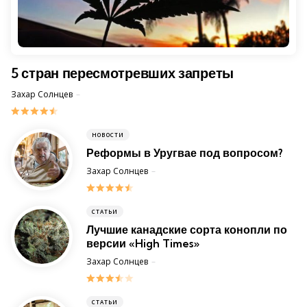
5 стран пересмотревших запреты
Posted
Захар Солнцев
30 May 2017
НОВОСТИ
Реформы в Уругвае под вопросом?
Posted
Захар Солнцев
8 August 2014
СТАТЬИ
Лучшие канадские сорта конопли по
версии «High Times»
Posted
Захар Солнцев
30 October 2013
СТАТЬИ