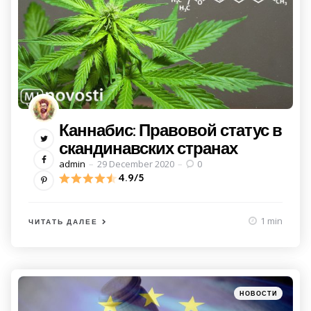
Каннабис: Правовой статус в
скандинавских странах
Posted
admin
29 December 2020
0
by
4.9/5
1 min
ЧИТАТЬ ДАЛЕЕ
Категории
Posted
НОВОСТИ
in