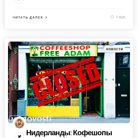
1 min
ЧИТАТЬ ДАЛЕЕ
Категории
Posted
НОВОСТИ
in
Нидерланды: Кофешопы