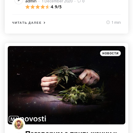
Posted
admin
1 December 2020
0
by
4.9/5
1 min
ЧИТАТЬ ДАЛЕЕ
Категории
Posted
НОВОСТИ
in