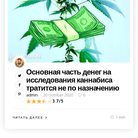
Основная часть денег на
исследования каннабиса
тратится не по назначению
Posted
admin
20 October 2020
0
by
3.7/5
1 min
ЧИТАТЬ ДАЛЕЕ