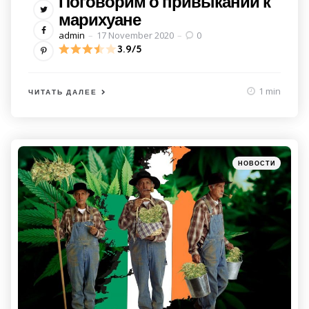
Поговорим о привыкании к
марихуане
Posted
admin
17 November 2020
0
by
3.9/5
1 min
ЧИТАТЬ ДАЛЕЕ
Категории
Posted
НОВОСТИ
in