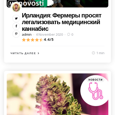
Ирландия: Фермеры просят
легализовать медицинский
каннабис
Posted
admin
4 November 2020
0
by
4.4/5
1 min
ЧИТАТЬ ДАЛЕЕ
Категории
Posted
НОВОСТИ
in