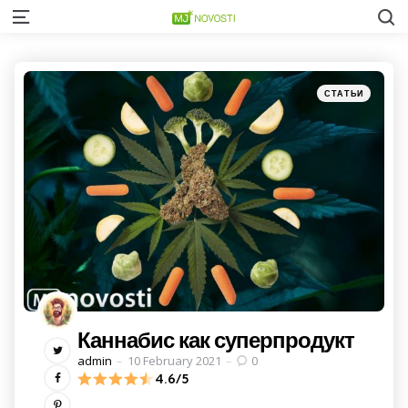
S
Menu
Категории
Posted
СТАТЬИ
in
Каннабис как суперпродукт
Posted
admin
10 February 2021
0
by
4.6/5